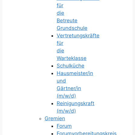
für
die
Betreute
Grundschule
Vertretungskräfte
für
die
Warteklasse
Schulküche
Hausmeister/in
und
Gärtner/in
(m/w/d)
Reinigungskraft
(m/w/d)
Gremien
Forum
Forumvorbereitungskreis