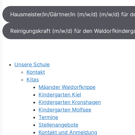
Hausmeister/in/Gärtner/in (m/w/d) (m/w/d) für 
Reinigungskraft (m/w/d) für den Waldorfkinderg
Unsere Schule
Kontakt
Kitas
Mäander Waldorfkrippe
Kindergarten Kiel
Kindergarten Kronshagen
Kindergarten Molfsee
Termine
Stellenangebote
Kontakt und Anmeldung