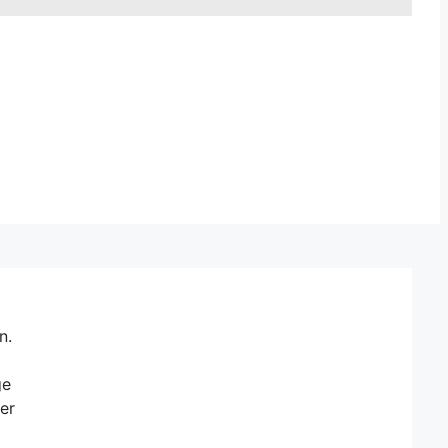
n.
ge
er