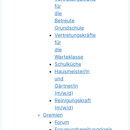
für
die
Betreute
Grundschule
Vertretungskräfte
für
die
Warteklasse
Schulküche
Hausmeister/in
und
Gärtner/in
(m/w/d)
Reinigungskraft
(m/w/d)
Gremien
Forum
Forumvorbereitungskreis