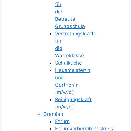
für
die
Betreute
Grundschule
Vertretungskräfte
für
die
Warteklasse
Schulküche
Hausmeister/in
und
Gärtner/in
(m/w/d)
Reinigungskraft
(m/w/d)
Gremien
Forum
Forumvorbereitungskreis