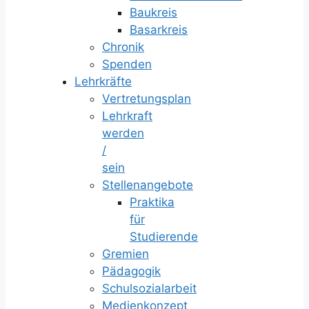
Baukreis
Basarkreis
Chronik
Spenden
Lehrkräfte
Vertretungsplan
Lehrkraft
werden
/
sein
Stellenangebote
Praktika
für
Studierende
Gremien
Pädagogik
Schulsozialarbeit
Medienkonzept