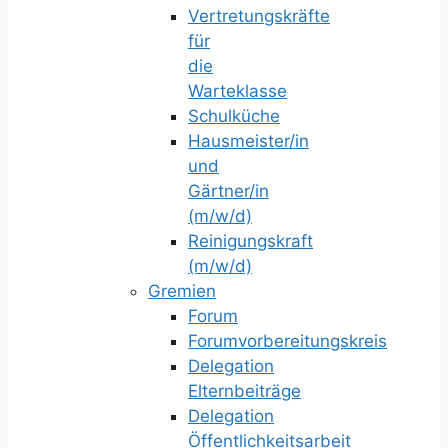
Vertretungskräfte
für
die
Warteklasse
Schulküche
Hausmeister/in
und
Gärtner/in
(m/w/d)
Reinigungskraft
(m/w/d)
Gremien
Forum
Forumvorbereitungskreis
Delegation
Elternbeiträge
Delegation
Öffentlichkeitsarbeit